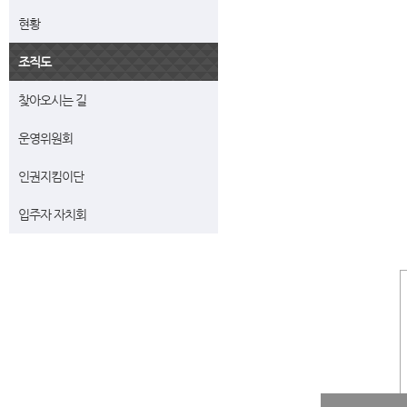
현황
조직도
찾아오시는 길
운영위원회
인권지킴이단
입주자 자치회