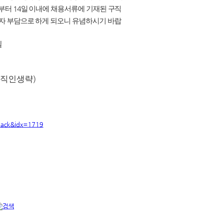
로부터
14
일 이내에 채용서류에 기재된 구직
자 부담으로 하게 되오니 유념하시기 바랍
일
(
)
직인생략
back&idx=1719