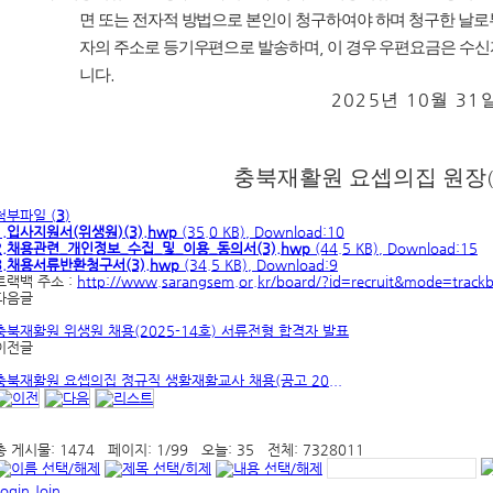
면 또는 전자적 방법으로 본인이 청구하여야 하며 청구한 날
자의 주소로 등기우편으로 발송하며
,
이 경우 우편요금은 수신
니다
.
2025
10
31
년
월
충북재활원 요셉의집 원장
첨부파일 (
3
)
1.입사지원서(위생원)(3).hwp
(35.0 KB), Download:10
2.채용관련_개인정보_수집_및_이용_동의서(3).hwp
(44.5 KB), Download:15
3.채용서류반환청구서(3).hwp
(34.5 KB), Download:9
트랙백 주소 :
http://www.sarangsem.or.kr/board/?id=recruit&mode=track
다음글
충북재활원 위생원 채용(2025-14호) 서류전형 합격자 발표
이전글
충북재활원 요셉의집 정규직 생활재활교사 채용(공고 20...
총 게시물:
1474
페이지:
1
/
99
오늘:
35
전체:
7328011
Login
Join