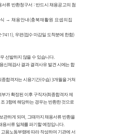
용서류 반환청구서
:
반드시 채용공고의 첨
소식
→
채용안내
(
충북재활원 요셉의집
2-7411),
우편
(
접수 마감일 도착분에 한함
)
우 선발하지 않을 수 있습니다
.
채용신체검사 결과 결격사유 발견 시에는 합
 최종합격자는 시용기간
(
수습
) 3
개월을 거쳐
여부가 확정된 이후 구직자
(
최종합격자 제
1
조
3
항에 해당하는 경우는 반환한 것으로
 보관하게 되며
,
그때까지 채용서류 반환을
 채용서류 일체를 파기할 예정입니다
.
 고용노동부령에 따라 작성하여 기관에 서