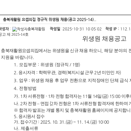
충북재활원 요셉의집 정규직 위생원 채용(공고 2025-14)..
작성자
:
충북재활원
작성일
:2025-10-31 10:05:02
작성 IP :
112.
공고 제
2025-14
호
위생원 채용공고
충북재활원
요셉의집에서는 위생원을 신규 채용
하오니
,
해당 분야의 
지원을 바랍니다
.
1.
모집부문
:
위생원
(
정규직
/ 1
명
)
2.
응시자격
:
학력무관
,
경력
(
복지시설 근무
2
년 미만인 자
)
3.
업무
:
위생원 채용 후 업무 전환으로 지적장애인 단체 급식 
4.
전형방법
가
. 1
차 서류전형
- 1
차 전형 합격자는
11
월
14
일
(
금
) 15:00
이후
나
. 2
차 전형
–
면접
{2
차 전형은
1
차 서류전형 합격자에 한하며 
※
합격자 발표는 개별 통지 및 충북재활원 홈페이지에 공지합
5.
응시원서 접수
가
.
접수기간
: 2025. 10. 31.(
금
) ~ 11. 14.(
금
) 10:00
나
.
제출서류