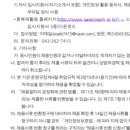
1)
자사 입사지원서
(
자기소개서 포함
),
개인정보 활용 동의서
,
채
부파일 양식 사용
*
충북재활원 홈페이지
(
http://www.sarangsem.or.kr/)
→
입사지원서
3
종
)
다운로드
다
.
접수방법
:
이메일
(yoseb7415@naver.com),
방문
,
팩스
(043-26
라
.
문의전화
: 043-262-7415
6.
기타사항
가
.
응시인원이 채용인원과 같거나 미달하더라도 적격자가 없는 경
나
.
합격자 통지 후라도 제출 서류의 허위 발견이나 성범죄경력 및 
격이 취소됩니다
.
다
.
본 기관 운영규정 제
4
절 취업규칙 제
3
장
19
조
(
시용기간
)
에 따라
적격성을 평가하여 채용을 확정할 수 있습니다
.
라
.
「
채용절차의 공정화에 관한 법률
」
제
11
조 제
6
항에 따라 채용 
외
)
는 제출한 서류를 반환받을 수 있습니다
.
단
,
제
7
조
1
항과
1
봅니다
.
마
.
채용서류 반환청구에 대비하여 채용 확정 후
14
일간 채용서류를
청구하지 아니할 경우
「
개인정보보호법
」
에 따라 지체 없이
바
.
채용서류 반환 청구를 하려는 구직자는
“
채용서류 반환 신청서
”
를