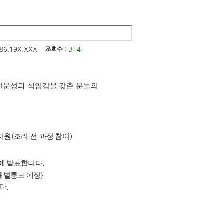
186.19X.XXX
조회수
:
314
전문성과 책임감을 갖춘 분들의
지원
(
조리 전 과정 참여
)
에 발표합니다
.
개별통보 예정
}
니다
.